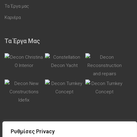
Τα Έργα μας
Καριέρα
Τα Έργα Μας
Ρυθμίσες Privacy