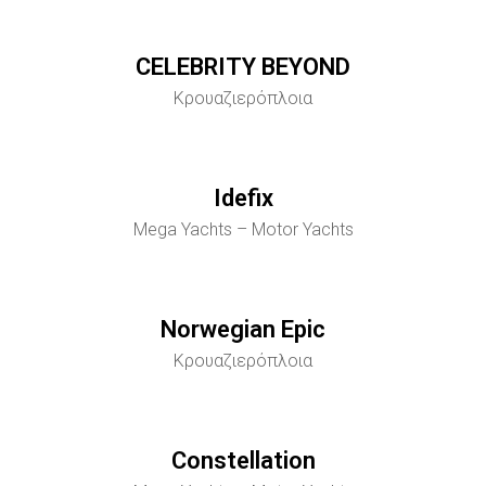
CELEBRITY BEYOND
Κρουαζιερόπλοια
Idefix
Mega Yachts – Motor Yachts
Norwegian Epic
Κρουαζιερόπλοια
Constellation