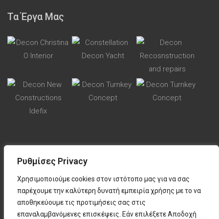
Τα Έργα Μας
Ρυθμίσες Privacy
Χρησιμοποιούμε cookies στον ιστότοπο μας για να σας
Όροι χρήσης
παρέχουμε την καλύτερη δυνατή εμπειρία χρήσης με το να
Πολιτική απορρήτου
αποθηκεύουμε τις προτιμήσεις σας στις
επαναλαμβανόμενες επισκέψεις. Εάν επιλέξετε Αποδοχή
Πολιτική cookies