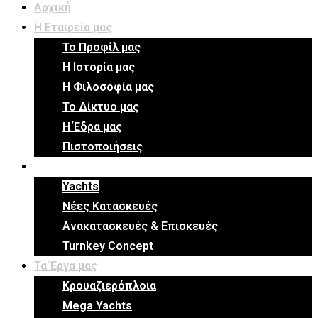
Αρχική
Η Εταιρεία μας
Το Προφίλ μας
Η Ιστορία μας
Η Φιλοσοφία μας
Το Δίκτυο μας
Η Έδρα μας
Πιστοποιήσεις
Οι Υπηρεσίες μας
Yachts
Νέες Κατασκευές
Ανακατασκευές & Επισκευές
Turnkey Concept
Τα Έργα μας
Κρουαζιερόπλοια
Mega Yachts