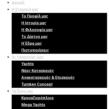
Αρχική
Η Εταιρεία μας
Το Προφίλ μας
Η Ιστορία μας
Η Φιλοσοφία μας
Το Δίκτυο μας
Η Έδρα μας
Πιστοποιήσεις
Οι Υπηρεσίες μας
Yachts
Νέες Κατασκευές
Ανακατασκευές & Επισκευές
Turnkey Concept
Τα Έργα μας
Κρουαζιερόπλοια
Mega Yachts